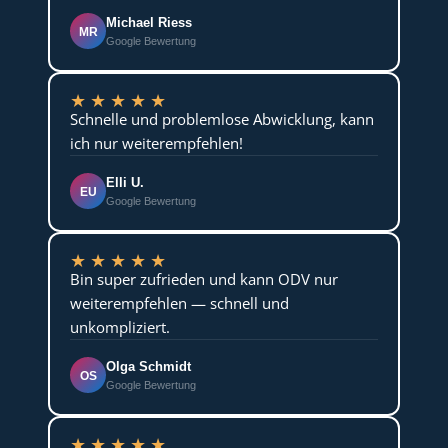
Michael Riess
MR
Google Bewertung
★
★
★
★
★
Schnelle und problemlose Abwicklung, kann
ich nur weiterempfehlen!
Elli U.
EU
Google Bewertung
★
★
★
★
★
Bin super zufrieden und kann ODV nur
weiterempfehlen — schnell und
unkompliziert.
Olga Schmidt
OS
Google Bewertung
★
★
★
★
★